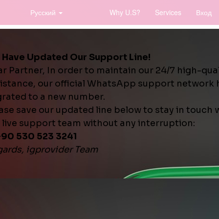
Русский
Why U.S?
Services
Вход
ение пароля